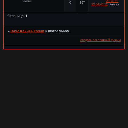
2013-02-
Калгаз
0
597
22 04:43:12
Калгаз
Страница:
1
»
DayZ Ka2-UA Forum
»
Фотоальбом
создать бесплатный форум