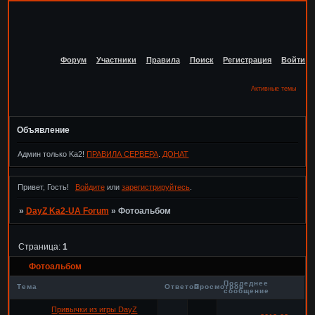
Форум
Участники
Правила
Поиск
Регистрация
Войти
Активные темы
Объявление
Админ только Ka2!
ПРАВИЛА СЕРВЕРА
.
ДОНАТ
Привет, Гость!
Войдите
или
зарегистрируйтесь
.
»
DayZ Ka2-UA Forum
»
Фотоальбом
Страница:
1
Фотоальбом
Последнее
Тема
Ответов
Просмотров
сообщение
Привычки из игры DayZ