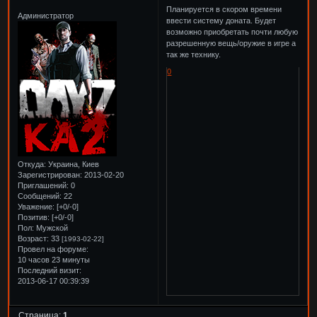
Планируется в скором времени
Администратор
ввести систему доната. Будет
возможно приобретать почти любую
разрешенную вещь/оружие в игре а
так же технику.
0
Откуда:
Украина, Киев
Зарегистрирован
: 2013-02-20
Приглашений:
0
Сообщений:
22
Уважение:
[+0/-0]
Позитив:
[+0/-0]
Пол:
Мужской
Возраст:
33
[1993-02-22]
Провел на форуме:
10 часов 23 минуты
Последний визит:
2013-06-17 00:39:39
Страница:
1