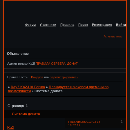
Форум
Участники
Правила
Поиск
Регистрация
Войти
Активные темы
Объявление
Админ только Ka2!
ПРАВИЛА СЕРВЕРА
.
ДОНАТ
Привет, Гость!
Войдите
или
зарегистрируйтесь
.
»
DayZ Ka2-UA Forum
»
Планируется в скором времени по
возможности
»
Система доната
Страница:
1
Система доната
1
Поделиться
2013-03-16
18:32:17
Ka2