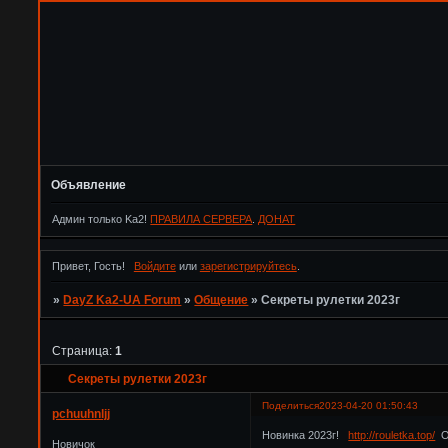
Объявление
Админ только Ka2!
ПРАВИЛА СЕРВЕРА
.
ДОНАТ
Привет, Гость!
Войдите
или
зарегистрируйтесь
.
»
DayZ Ka2-UA Forum
»
Общение
»
Секреты рулетки 2023г
Страница:
1
Секреты рулетки 2023г
Поделиться
2023-04-20 01:50:43
pchuuhnljj
Новинка 2023г!
http://rouletka.top/
От
Новичок