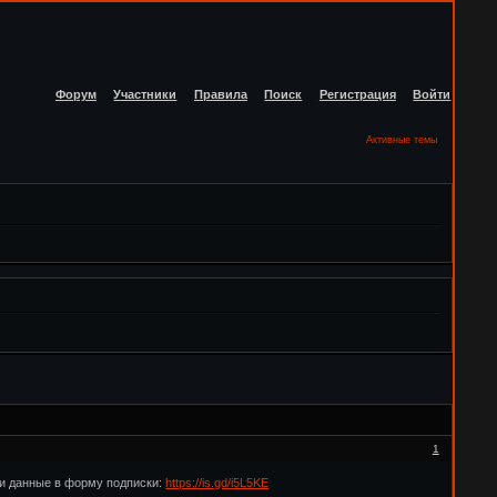
Форум
Участники
Правила
Поиск
Регистрация
Войти
Активные темы
1
ои данные в форму подписки:
https://is.gd/i5L5KE