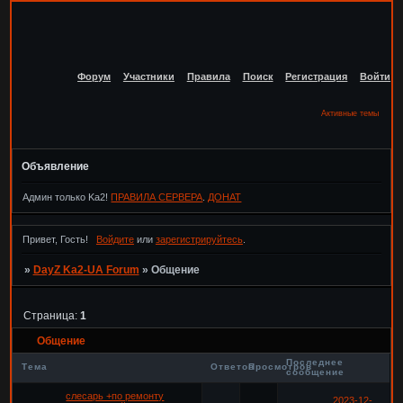
Форум
Участники
Правила
Поиск
Регистрация
Войти
Активные темы
Объявление
Админ только Ka2!
ПРАВИЛА СЕРВЕРА
.
ДОНАТ
Привет, Гость!
Войдите
или
зарегистрируйтесь
.
»
DayZ Ka2-UA Forum
»
Общение
Страница:
1
Общение
Последнее
Тема
Ответов
Просмотров
сообщение
слесарь +по ремонту
2023-12-