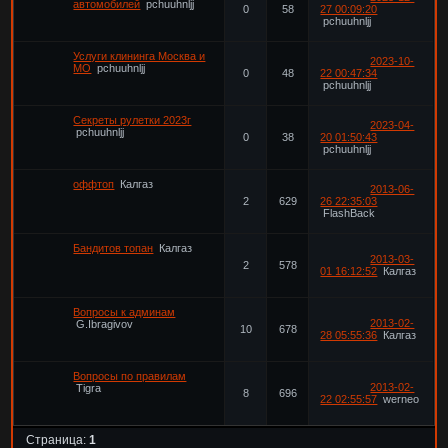
автомобилей
pchuuhnljj
0
58
27 00:09:20
pchuuhnljj
Услуги клининга Москва и
2023-10-
МО
pchuuhnljj
0
48
22 00:47:34
pchuuhnljj
Секреты рулетки 2023г
2023-04-
pchuuhnljj
0
38
20 01:50:43
pchuuhnljj
оффтоп
Калгаз
2013-06-
2
629
26 22:35:03
FlashBack
Бандитов топан
Калгаз
2013-03-
2
578
01 16:12:52
Калгаз
Вопросы к админам
2013-02-
G.Ibragivov
10
678
28 05:55:36
Калгаз
Вопросы по правилам
2013-02-
Tigra
8
696
22 02:55:57
werneo
Страница:
1